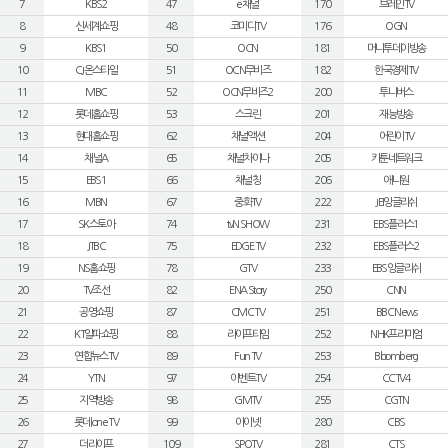
7
KBS2
47
e채널
170
브레인TV
8
신세계쇼핑
48
코미디TV
176
OGN
9
KBS1
50
OCN
181
머니투데이방송
10
CJ온스타일
51
OCN무비즈
182
한국경제TV
11
MBC
52
OCN무비즈2
200
투니버스
12
롯데홈쇼핑
53
스크린
201
재능방송
13
현대홈쇼핑
62
채널액션
204
어린이TV
14
채널A
65
채널차이나
205
카툰네트워크
15
EBS1
66
채널칭
206
애니원
16
MBN
67
중화TV
222
JEI잉글리쉬
17
SK스토아
74
tvN SHOW
231
EBS플러스1
18
JTBC
75
EDGE TV
232
EBS플러스2
19
NS홈쇼핑
78
GTV
233
EBS잉글리쉬
20
TV조선
82
ENA Story
250
CNN
21
공영쇼핑
87
CMC TV
251
BBC News
22
KT알파쇼핑
88
라이프타임
252
NHK프리미엄
23
연합뉴스TV
89
Fun TV
253
Bloomberg
24
YTN
97
이벤트TV
254
CCTV4
25
지역방송
98
GMTV
255
CGTN
26
롯데 one TV
99
아이넷
280
CBS
27
더라이프
109
SPOTV
281
CTS