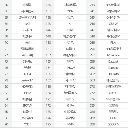
60
씨네트리
136
채널와이드
239
NBS농업방송
61
시네마천국
137
YTN2
241
지방자치TV
63
월드클래식무비
138
리얼TV
245
ONN닥터TV
64
NXT
143
X1
246
OBS W
68
아시아N
144
I PLAY
247
헬스메디TV
69
채널나우
148
채널S플러스
248
쿠키건강TV
70
채널J
150
동아TV
249
RNA
71
텔레노벨라
151
TV조선3
256
NHK월드재팬
72
A+드라마
152
아이넷라이프
257
TV5monde
73
ENA Play
153
가요TV
259
Eurosport
76
채널뷰
154
I SHOW
260
Discovery
77
JTBC4
156
실버아이
262
BBC Earth
79
뉴트로TV
157
시니어TV
263
애니멀플래닛
80
HQ플러스
159
다문화TV
270
한경아르떼TV
81
THE M
160
뉴이프PLUS
272
ORFEO
83
채널이엠
171
바둑TV
274
토마토클래식
84
SPOTV K
172
K바둑
285
상생방송
85
TV조선2
173
빌리어즈TV
286
원음방송
86
스마일TV+
174
국악방송
288
CGN
90
ONCE
175
MXTV
289
GOOD TV