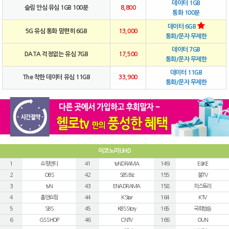
데이터 1GB
슬림 안심 유심 1GB 100분
8,800
통화 100분
데이터 6GB
5G 유심 통화 맘편히 6GB
13,000
통화/문자 무제한
데이터 7GB
DATA 걱정없는 유심 7GB
17,500
통화/문자 무제한
데이터 11GB
The 착한 데이터 유심 11GB
33,900
통화/문자 무제한
이코노미UHD
1
쇼핑엔티
41
tvN DRAMA
149
E LIKE
2
OBS
42
SBS Biz
155
붐TV
3
tvN
43
ENA DRAMA
158
히스토리
4
홈앤쇼핑
44
K Star
164
KTV
5
SBS
45
KBS Story
165
국회방송
6
GS SHOP
46
CNTV
166
OUN