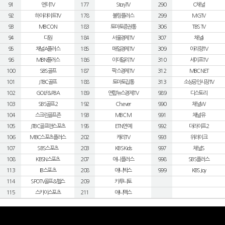
91
엔터TV
177
StoryTV
290
C채널
92
하이라이트TV
178
볼링플러스
299
MGTV
93
MBC ON
183
토마토증권통
306
TBS TV
94
디원
184
서울경제TV
307
채널i
95
채널A플러스
185
매일경제TV
309
아리랑TV
96
MBN플러스
186
이데일리TV
310
세이프TV
100
SBS골프
187
팍스경제TV
312
MBC NET
101
JTBC골프
188
토마토집통
313
소상공인시장TV
102
GOLF&PBA
189
연합뉴스경제TV
989
디스토리
103
SBS골프2
192
Ch.ever
990
채널W
104
스크린골프존
193
MBC M
991
채널유
105
JTBC골프앤스포츠
195
ETN연예
992
더라이프2
106
MBC스포츠플러스
202
캐리TV
993
위라이크
107
SBS스포츠
203
KBS Kids
997
채널S
108
KBSN스포츠
207
애니플러스
998
SBS플러스
113
IB스포츠
208
애니박스
999
KBS Joy
114
SPOTV골프&헬스
209
카투니토
115
스카이스포츠
211
애니맥스