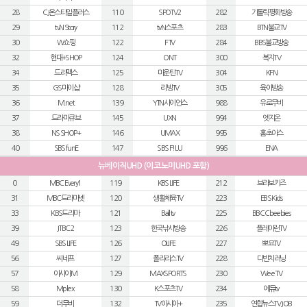
28
CJ온스타일플러스
110
SPOTV2
282
가톨릭평화방송
29
tvN Story
112
tvN스포츠
283
BTN불교TV
30
W쇼핑
122
FTV
284
BBS불교방송
32
현대+SHOP
124
ONT
300
복지TV
34
드라맥스
125
마운틴TV
304
KFN
35
GS마이샵
128
리빙TV
305
육아방송
36
M.net
139
YTN사이언스
988
유로무비
37
드라마큐브
145
UXN
994
엣지온
38
NS SHOP+
146
UMAX
995
홈초이스
40
SBS funE
147
SBS F!L U
996
ENA
뉴베이직UHD (이코노미UHD 포함)
0
MBC Every1
119
KBS LIFE
212
브라보키즈
31
MBC드라마넷
120
생활체육TV
223
EBS Kids
33
KBS드라마
121
Ball tv
225
BBC Cbeebies
39
JTBC2
123
한국낚시방송
226
플레이런TV
49
SBS LIFE
126
OLIFE
227
뽀요TV
56
씨네프
127
폴라리스TV
228
다빈치러닝
57
아시아M
129
MAXSPORTS
230
Wee TV
58
Mplex
130
K스포츠TV
234
에듀tv
59
더무비
132
TV아시아+
235
연합뉴스TV JOB