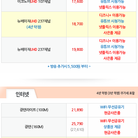
이코노미
UHD
107채널
17,600
유튜브 시청가능
넷플릭스 이용가능
디즈니+ 이용가능
뉴베이직
UHD
237채널
유튜브 시청가능
18,700
(4년 약정)
넷플릭스 이용가능
사은품 제공
디즈니+ 이용가능
유튜브 시청가능
뉴베이직
UHD
237채널
19,800
넷플릭스 이용가능
사은품 제공
* 방송 추가시 5,500원 부터 ~
WIFI 무선공유기
광랜라이트 (100M)
21,890
현금사은품
WIFI 무선공유기
25,790
광랜 (160M)
상품권 제공
(27,610)
현금사은품