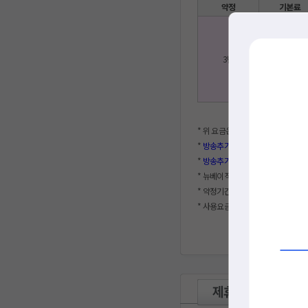
약정
기본료
3년
14,000
* 위 요금은 부가세 포함된 실제 
*
방송추가 요금(HD)
: 이코노미HD -
*
방송추가 요금(UHD)
: 이코노미UHD
* 뉴베이직, 뉴프리미엄 가입 시
아
* 약정기간 내 해지 시 사용기간에 
* 사용요금 및 설치에 관하여 궁금하