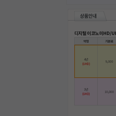
디지털 이코노미HD/U
약정
기본료
4년
9,000
(UHD)
3년
10,000
(UHD)