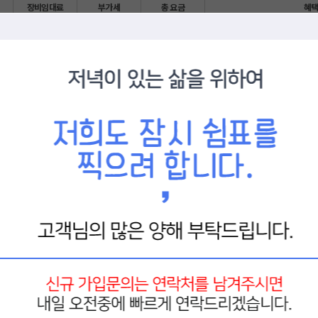
장비임대료
부가세
총 요금
혜
디즈니플러
유튜브
넷플릭스
22,000
6,000
2,000
매월 VOD
UHD
3년 약정 시, 행
납부금액입니다.
 월 5,500원(3년), 월 6,050원(4년) / 뉴베이직HD - 월 8,800원
 - 월 9,350원(3년), 월 8,250원(4년) / 뉴베이직UHD - 월 11,000원
이들나라
시청가능
따라 위약금이 청구됩니다(단, 이전 설치 불가한 지역으로 이사 시 위약금 면제입니다).
신 내용은 (전화 :
1855-0348
)으로 전화주시면 친절히 상담해드리겠습니다.