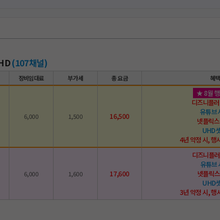
HD
(107채널)
장비임대료
부가세
총 요금
혜
★ 8월 
디즈니플러
유튜브 
16,500
6,000
1,500
넷플릭스
UHD
4년 약정 시, 행사
디즈니플러
유튜브
17,600
넷플릭스
6,000
1,600
UHD
3년 약정 시, 행