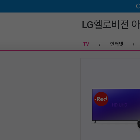
LG헬로비전 