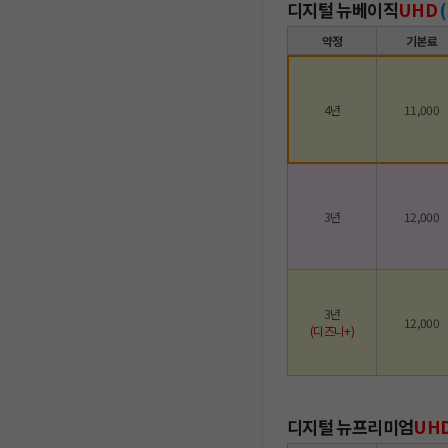
디지털 뉴베이직
UHD
약정
기본료
4년
11,000
3년
12,000
3년
12,000
(디즈니+)
디지털 뉴프리미엄
UH