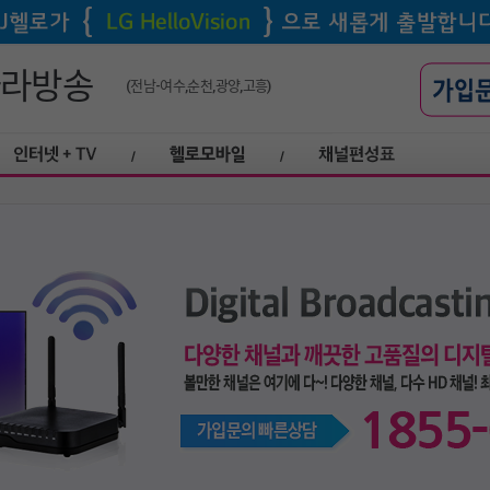
아라방송
(전남-여수,순천,광양,고흥)