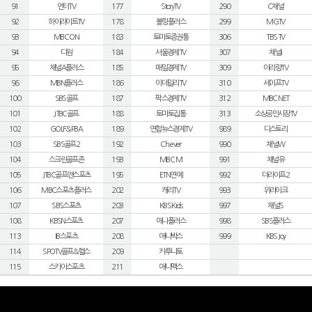
91
엔터TV
177
StoryTV
290
C채널
92
하이라이트TV
178
볼링플러스
299
MGTV
93
MBC ON
183
토마토증권통
306
TBS TV
94
디원
184
서울경제TV
307
채널i
95
채널A플러스
185
매일경제TV
309
아리랑TV
96
MBN플러스
186
이데일리TV
310
세이프TV
100
SBS골프
187
팍스경제TV
312
MBC NET
101
JTBC골프
188
토마토집통
313
소상공인시장TV
102
GOLF&PBA
189
연합뉴스경제TV
989
디스토리
103
SBS골프2
192
Ch.ever
990
채널W
104
스크린골프존
193
MBC M
991
채널유
105
JTBC골프앤스포츠
195
ETN연예
992
더라이프2
106
MBC스포츠플러스
202
캐리TV
993
위라이크
107
SBS스포츠
203
KBS Kids
997
채널S
108
KBSN스포츠
207
애니플러스
998
SBS플러스
113
IB스포츠
208
애니박스
999
KBS Joy
114
SPOTV골프&헬스
209
카투니토
115
스카이스포츠
211
애니맥스