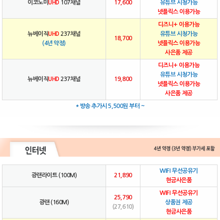
이코노미
UHD
107채널
17,600
유튜브 시청가능
넷플릭스 이용가능
디즈니+ 이용가능
뉴베이직
UHD
237채널
유튜브 시청가능
18,700
(4년 약정)
넷플릭스 이용가능
사은품 제공
디즈니+ 이용가능
유튜브 시청가능
뉴베이직
UHD
237채널
19,800
넷플릭스 이용가능
사은품 제공
* 방송 추가시 5,500원 부터 ~
WIFI 무선공유기
광랜라이트 (100M)
21,890
현금사은품
WIFI 무선공유기
25,790
광랜 (160M)
상품권 제공
(27,610)
현금사은품