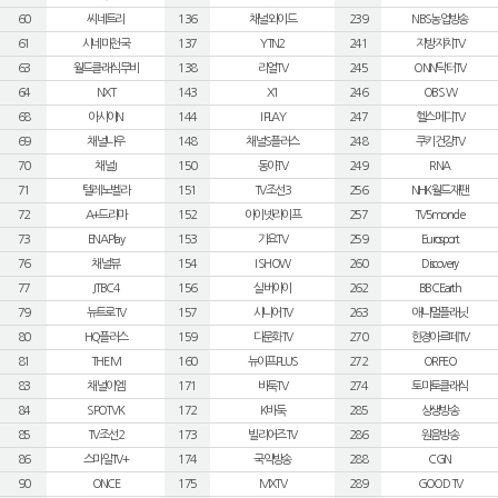
60
씨네트리
136
채널와이드
239
NBS농업방송
61
시네마천국
137
YTN2
241
지방자치TV
63
월드클래식무비
138
리얼TV
245
ONN닥터TV
64
NXT
143
X1
246
OBS W
68
아시아N
144
I PLAY
247
헬스메디TV
69
채널나우
148
채널S플러스
248
쿠키건강TV
70
채널J
150
동아TV
249
RNA
71
텔레노벨라
151
TV조선3
256
NHK월드재팬
72
A+드라마
152
아이넷라이프
257
TV5monde
73
ENA Play
153
가요TV
259
Eurosport
76
채널뷰
154
I SHOW
260
Discovery
77
JTBC4
156
실버아이
262
BBC Earth
79
뉴트로TV
157
시니어TV
263
애니멀플래닛
80
HQ플러스
159
다문화TV
270
한경아르떼TV
81
THE M
160
뉴이프PLUS
272
ORFEO
83
채널이엠
171
바둑TV
274
토마토클래식
84
SPOTV K
172
K바둑
285
상생방송
85
TV조선2
173
빌리어즈TV
286
원음방송
86
스마일TV+
174
국악방송
288
CGN
90
ONCE
175
MXTV
289
GOOD TV