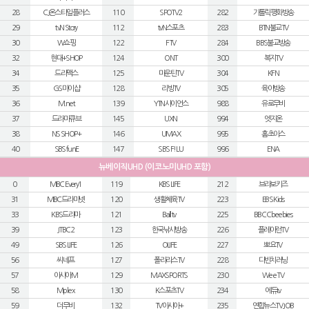
28
CJ온스타일플러스
110
SPOTV2
282
가톨릭평화방송
29
tvN Story
112
tvN스포츠
283
BTN불교TV
30
W쇼핑
122
FTV
284
BBS불교방송
32
현대+SHOP
124
ONT
300
복지TV
34
드라맥스
125
마운틴TV
304
KFN
35
GS마이샵
128
리빙TV
305
육아방송
36
M.net
139
YTN사이언스
988
유로무비
37
드라마큐브
145
UXN
994
엣지온
38
NS SHOP+
146
UMAX
995
홈초이스
40
SBS funE
147
SBS F!L U
996
ENA
뉴베이직UHD (이코노미UHD 포함)
0
MBC Every1
119
KBS LIFE
212
브라보키즈
31
MBC드라마넷
120
생활체육TV
223
EBS Kids
33
KBS드라마
121
Ball tv
225
BBC Cbeebies
39
JTBC2
123
한국낚시방송
226
플레이런TV
49
SBS LIFE
126
OLIFE
227
뽀요TV
56
씨네프
127
폴라리스TV
228
다빈치러닝
57
아시아M
129
MAXSPORTS
230
Wee TV
58
Mplex
130
K스포츠TV
234
에듀tv
59
더무비
132
TV아시아+
235
연합뉴스TV JOB