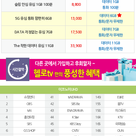
데이터 1GB
슬림 안심 유심 1GB 100분
8,800
통화 100분
데이터 6GB
5G 유심 통화 맘편히 6GB
13,000
통화/문자 무제한
데이터 7GB
DATA 걱정없는 유심 7GB
17,500
통화/문자 무제한
데이터 11GB
The 착한 데이터 유심 11GB
33,900
통화/문자 무제한
이코노미UHD
1
쇼핑엔티
41
tvN DRAMA
149
E LIKE
2
OBS
42
SBS Biz
155
붐TV
3
tvN
43
ENA DRAMA
158
히스토리
4
홈앤쇼핑
44
K Star
164
KTV
5
SBS
45
KBS Story
165
국회방송
6
GS SHOP
46
CNTV
166
OUN