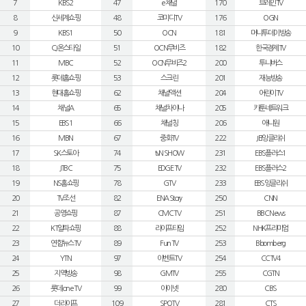
7
KBS2
47
e채널
170
브레인TV
8
신세계쇼핑
48
코미디TV
176
OGN
9
KBS1
50
OCN
181
머니투데이방송
10
CJ온스타일
51
OCN무비즈
182
한국경제TV
11
MBC
52
OCN무비즈2
200
투니버스
12
롯데홈쇼핑
53
스크린
201
재능방송
13
현대홈쇼핑
62
채널액션
204
어린이TV
14
채널A
65
채널차이나
205
카툰네트워크
15
EBS1
66
채널칭
206
애니원
16
MBN
67
중화TV
222
JEI잉글리쉬
17
SK스토아
74
tvN SHOW
231
EBS플러스1
18
JTBC
75
EDGE TV
232
EBS플러스2
19
NS홈쇼핑
78
GTV
233
EBS잉글리쉬
20
TV조선
82
ENA Story
250
CNN
21
공영쇼핑
87
CMC TV
251
BBC News
22
KT알파쇼핑
88
라이프타임
252
NHK프리미엄
23
연합뉴스TV
89
Fun TV
253
Bloomberg
24
YTN
97
이벤트TV
254
CCTV4
25
지역방송
98
GMTV
255
CGTN
26
롯데 one TV
99
아이넷
280
CBS
27
더라이프
109
SPOTV
281
CTS