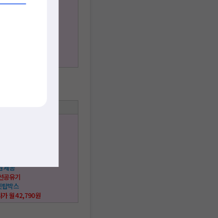
 시청가능
 이용가능
사은품
권 제공
 무선공유기
 셋탑박스
사가 월 39,760원
택사항
 + IPTV ★
스 이용가능
 시청가능
 이용가능
사은품
권 제공
무선공유기
 셋탑박스
사가 월 42,790원