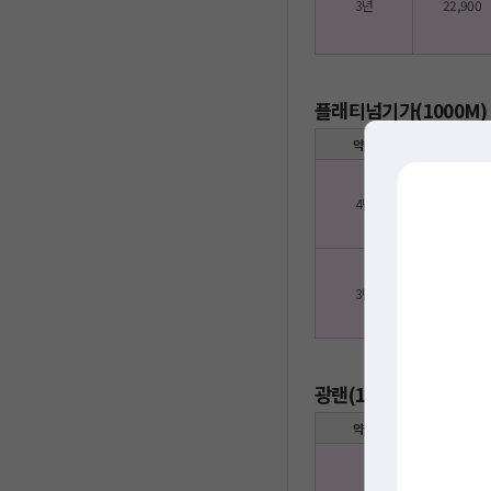
3년
22,900
플래티넘기가(1000M)
약정
인터넷
4년
22,000
3년
24,000
광랜(160M) + Pro 
약정
인터넷