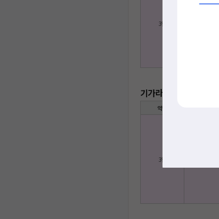
3년
20,145
기가라이트(500M) + 
약정
인터넷
3년
22,900