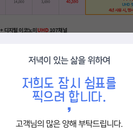
40,590
14,000
3,690
UHD 
4년 사용 시, 행사
 + 디지털 이코노미
UHD
107채널
TV
부가세
총 요금
혜
디즈니플러
유튜브
38,500
13,000
3,500
넷플릭스
현금
상품
기가 
41,800
14,000
3,800
UHD
4년 사용 시, 행
라이트
UHD
220채널
TV
부가세
총 요금
혜
★ LG인터넷
디즈니플러