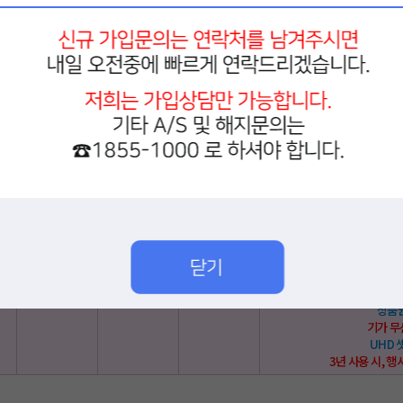
유튜브
넷플릭스
39,760
현금
16,000
3,615
상품
WIFI
UHD
3년 사용 시, 행
Pro 라이트
UHD
220채널
TV
부가세
총 요금
혜
★ LG인터넷
디즈니플러
유튜브
넷플릭스
42,790
현금
16,000
3,890
상품
기가 
UHD
3년 사용 시, 행