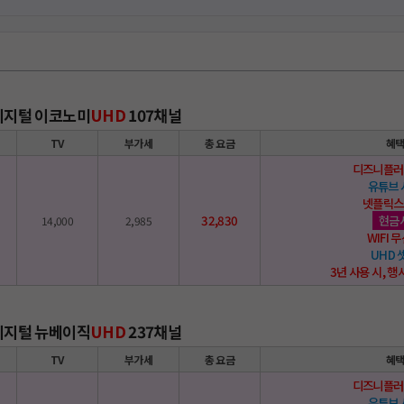
 디지털 이코노미
UHD
107채널
TV
부가세
총 요금
혜
디즈니플러
유튜브
넷플릭스
32,830
현금
14,000
2,985
WIFI
UHD
3년 사용 시, 행
 디지털 뉴베이직
UHD
237채널
TV
부가세
총 요금
혜
디즈니플러
유튜브