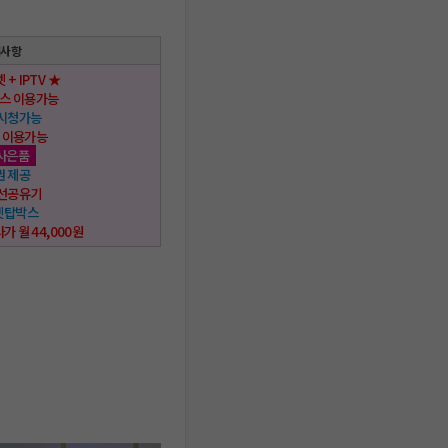
택사항
 + IPTV ★
스 이용가능
 시청가능
 이용가능
사은품
권 제공
무선공유기
 셋탑박스
사가 월 44,000원