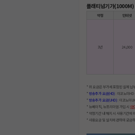
플래티넘기가(1000M) 
약정
인터넷
3년
24,000
* 위 요금은 부가세 포함된 실제 
*
방송추가 요금(HD)
: 이코노미HD -
*
방송추가 요금(UHD)
: 이코노미UHD
* 뉴베이직, 뉴프리미엄 가입 시
아
* 약정기간 내 해지 시 사용기간에 
* 사용요금 및 설치에 관하여 궁금하