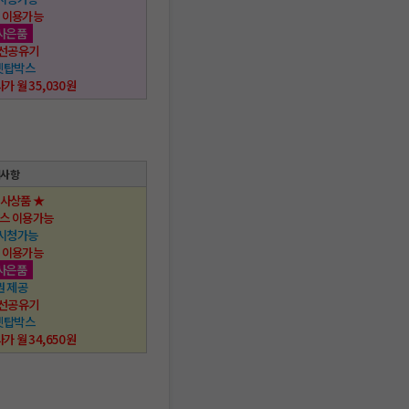
 이용가능
사은품
 무선공유기
 셋탑박스
사가 월 35,030원
택사항
행사상품 ★
스 이용가능
 시청가능
 이용가능
사은품
권 제공
 무선공유기
 셋탑박스
사가 월 34,650원