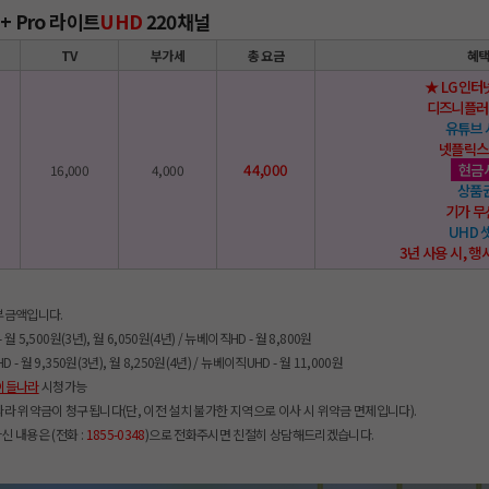
+ Pro 라이트
UHD
220채널
TV
부가세
총 요금
혜
★ LG인터넷
디즈니플러
유튜브
넷플릭스
44,000
현금
16,000
4,000
상품
기가 
UHD
3년 사용 시, 행
납부금액입니다.
 월 5,500원(3년), 월 6,050원(4년) / 뉴베이직HD - 월 8,800원
 - 월 9,350원(3년), 월 8,250원(4년) / 뉴베이직UHD - 월 11,000원
이들나라
시청가능
따라 위약금이 청구됩니다(단, 이전 설치 불가한 지역으로 이사 시 위약금 면제입니다).
신 내용은 (전화 :
1855-0348
)으로 전화주시면 친절히 상담해드리겠습니다.