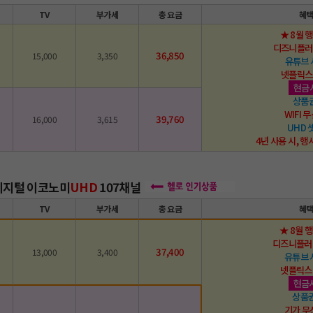
TV
부가세
총 요금
혜
★ 8월 
디즈니플러
36,850
15,000
3,350
유튜브
넷플릭스
현금
상품
WIFI
39,760
16,000
3,615
UHD
4년 사용 시, 행
 디지털 이코노미
UHD
107채널
TV
부가세
총 요금
혜
★ 8월 
디즈니플러
37,400
13,000
3,400
유튜브 
넷플릭스
현금
상품권
기가 무