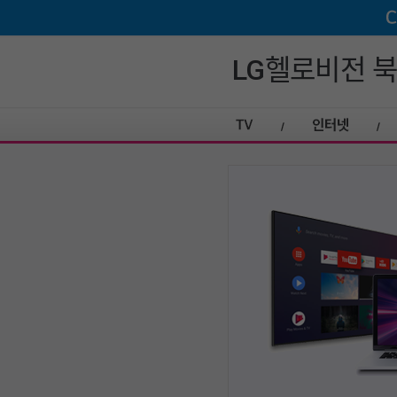
LG헬로비전 