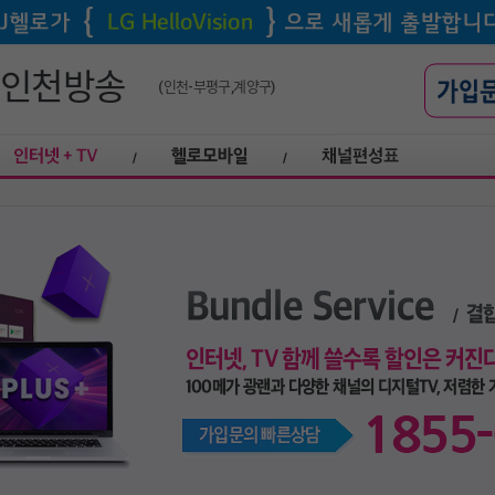
북인천방송
(인천-부평구,계양구)