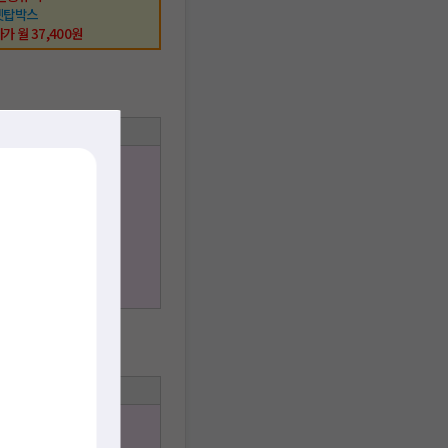
셋탑박스
가 월 37,400원
택사항
스 이용가능
 시청가능
 이용가능
사은품
권 제공
무선공유기
 셋탑박스
사가 월 38,500원
택사항
 + IPTV ★
스 이용가능