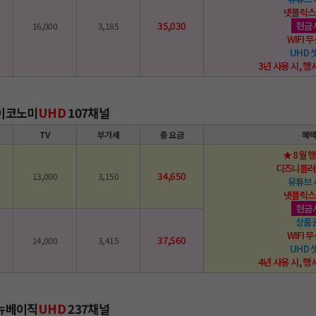
넷플릭스
35,030
현금
16,000
3,185
WIFI
UHD
3년 사용 시, 행
 이코노미
UHD
107채널
TV
부가세
총 요금
혜
★ 8월 
디즈니플러
34,650
13,000
3,150
유튜브
넷플릭스
현금
상품
WIFI
37,560
14,000
3,415
UHD
4년 사용 시, 행
 뉴베이직
UHD
237채널