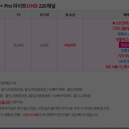
+ Pro 라이트
UHD
220채널
TV
부가세
총 요금
혜
★ LG인터넷
디즈니플러
유튜브
넷플릭스
44,000
현금
16,000
4,000
상품
기가 
UHD
3년 사용 시, 행
납부금액입니다.
 월 5,500원(3년), 월 6,050원(4년) / 뉴베이직HD - 월 8,800원
 - 월 9,350원(3년), 월 8,250원(4년) / 뉴베이직UHD - 월 11,000원
이들나라
시청가능
따라 위약금이 청구됩니다(단, 이전 설치 불가한 지역으로 이사 시 위약금 면제입니다).
신 내용은 (전화 :
1855-0348
)으로 전화주시면 친절히 상담해드리겠습니다.