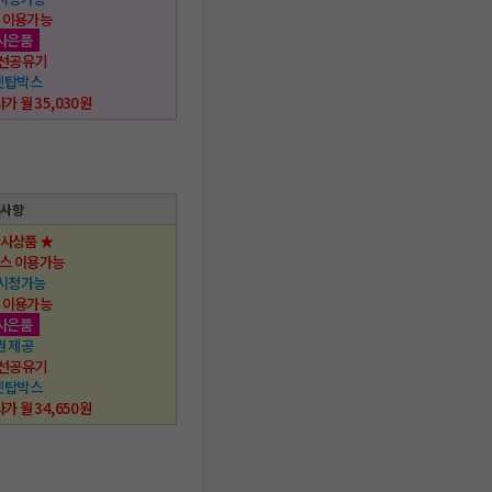
 이용가능
사은품
 무선공유기
 셋탑박스
사가 월 35,030원
택사항
행사상품 ★
스 이용가능
 시청가능
 이용가능
사은품
권 제공
 무선공유기
 셋탑박스
사가 월 34,650원