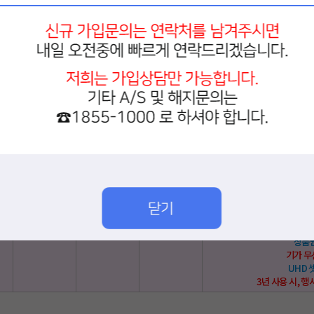
유튜브
넷플릭스
39,760
현금
16,000
3,615
상품
WIFI
UHD
3년 사용 시, 행
Pro 라이트
UHD
220채널
TV
부가세
총 요금
혜
★ LG인터넷
디즈니플러
유튜브
넷플릭스
42,790
현금
16,000
3,890
상품
기가 
UHD
3년 사용 시, 행