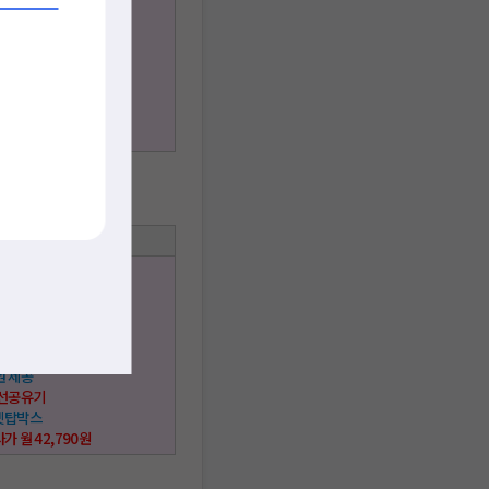
 시청가능
 이용가능
사은품
권 제공
 무선공유기
 셋탑박스
사가 월 39,760원
택사항
 + IPTV ★
스 이용가능
 시청가능
 이용가능
사은품
권 제공
무선공유기
 셋탑박스
사가 월 42,790원