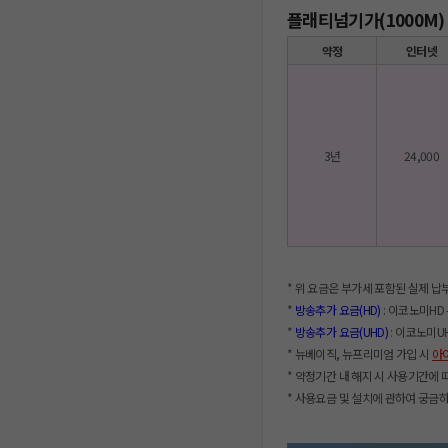
플래티넘기가(1000M) 
약정
인터넷
3년
24,000
* 위 요금은 부가세 포함된 실제 
*
방송추가 요금(HD)
: 이코노미HD -
*
방송추가 요금(UHD)
: 이코노미UHD
* 뉴베이직, 뉴프리미엄 가입 시
아
* 약정기간 내 해지 시 사용기간에 
* 사용요금 및 설치에 관하여 궁금하