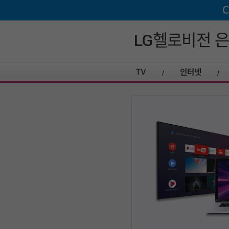
LG헬로비전 