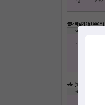
3년
22,900
플래티넘기가(1000M)
약정
인터넷
4년
22,000
3년
24,000
광랜(160M) + Pro 
약정
인터넷