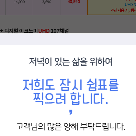
40,590
14,000
3,690
UHD 
4년 사용 시, 행사
 + 디지털 이코노미
UHD
107채널
TV
부가세
총 요금
혜
디즈니플러
유튜브
38,500
13,000
3,500
넷플릭스
현금
상품
기가 
41,800
14,000
3,800
UHD
4년 사용 시, 행
라이트
UHD
220채널
TV
부가세
총 요금
혜
★ LG인터넷
디즈니플러