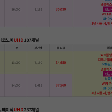
넷플릭스
35,030
현금
16,000
3,185
WIFI
UHD
3년 사용 시, 행
 이코노미
UHD
107채널
TV
부가세
총 요금
혜
★ 8월 
디즈니플러
34,650
13,000
3,150
유튜브
넷플릭스
현금
상품
WIFI
37,560
14,000
3,415
UHD
4년 사용 시, 행
 뉴베이직
UHD
237채널