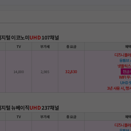
 디지털 이코노미
UHD
107채널
TV
부가세
총 요금
혜
디즈니플러
유튜브
넷플릭스
32,830
현금
14,000
2,985
WIFI
UHD
3년 사용 시, 행
 디지털 뉴베이직
UHD
237채널
TV
부가세
총 요금
혜
디즈니플러
유튜브