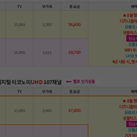
TV
부가세
총 요금
혜
★ 8월 
디즈니플러
36,850
15,000
3,350
유튜브
넷플릭스
현금
상품
WIFI
39,760
16,000
3,615
UHD
4년 사용 시, 행
 디지털 이코노미
UHD
107채널
TV
부가세
총 요금
혜
★ 8월 
디즈니플러
37,400
13,000
3,400
유튜브 
넷플릭스
현금
상품권
기가 무