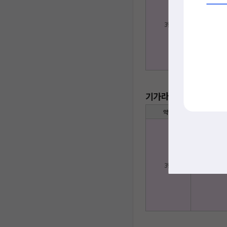
3년
20,145
기가라이트(500M) + 
약정
인터넷
3년
22,900