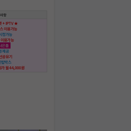
택사항
 + IPTV ★
스 이용가능
 시청가능
 이용가능
사은품
권 제공
무선공유기
 셋탑박스
사가 월 44,000원