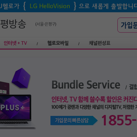
은평방송
(서울-은평구)