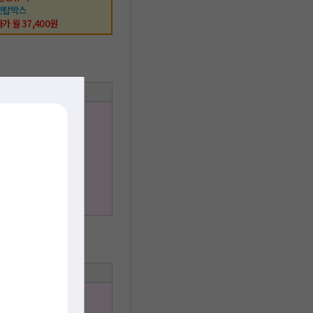
셋탑박스
가 월 37,400원
택사항
스 이용가능
 시청가능
 이용가능
사은품
권 제공
무선공유기
 셋탑박스
사가 월 38,500원
택사항
 + IPTV ★
스 이용가능