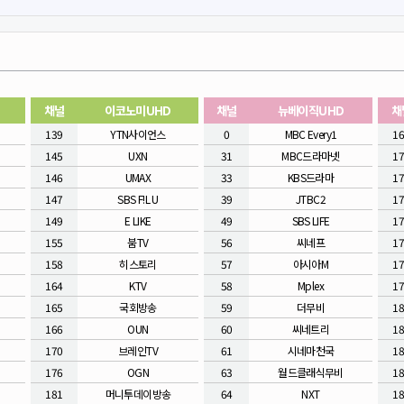
채널
이코노미UHD
채널
뉴베이직UHD
채
139
YTN사이언스
0
MBC Every1
1
145
UXN
31
MBC드라마넷
1
146
UMAX
33
KBS드라마
1
147
SBS F!L U
39
JTBC2
1
149
E LIKE
49
SBS LIFE
1
155
붐TV
56
씨네프
1
158
히스토리
57
아시아M
1
164
KTV
58
Mplex
1
165
국회방송
59
더무비
1
166
OUN
60
씨네트리
1
170
브레인TV
61
시네마천국
1
176
OGN
63
월드클래식무비
1
181
머니투데이방송
64
NXT
1