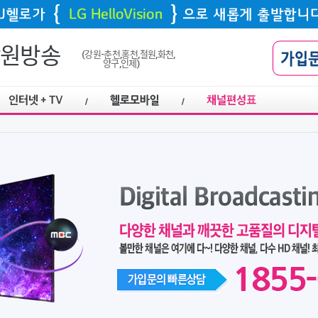
강원방송
(강원-춘천,홍천,철원,화천,
양구,인제)