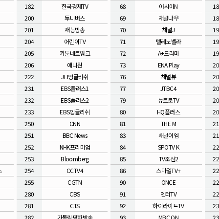
182
한국경제TV
68
아시아N
1
200
투니버스
69
채널나우
1
201
재능방송
70
채널J
1
204
어린이TV
71
텔레노벨라
1
205
카툰네트워크
72
A+드라마
1
206
애니원
73
ENA Play
2
222
JEI잉글리쉬
76
채널뷰
2
231
EBS플러스1
77
JTBC4
2
232
EBS플러스2
79
뉴트로TV
2
233
EBS잉글리쉬
80
HQ플러스
2
250
CNN
81
THE M
2
251
BBC News
83
채널이엠
2
252
NHK프리미엄
84
SPOTV K
2
253
Bloomberg
85
TV조선2
2
스
254
CCTV4
86
스마일TV+
2
255
CGTN
90
ONCE
2
280
CBS
91
엔터TV
2
281
CTS
92
하이라이트TV
2
282
가톨릭평화방송
93
MBC ON
2