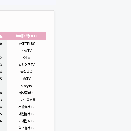
널
뉴베이직UHD
60
뉴이프PLUS
71
바둑TV
72
K바둑
73
빌리어즈TV
74
국악방송
75
MXTV
77
StoryTV
78
볼링플러스
83
토마토증권통
84
서울경제TV
85
매일경제TV
86
이데일리TV
87
팍스경제TV