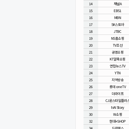
14
채널A
15
EBS1
16
MBN
17
SK스토아
18
JTBC
19
NS홈쇼핑
20
TV조선
21
공영쇼핑
22
KT알파쇼핑
23
연합뉴스TV
24
YTN
25
지역방송
26
롯데 one TV
27
더라이프
28
CJ온스타일플러
29
tvN Story
30
W쇼핑
32
현대+SHOP
34
드라맥스