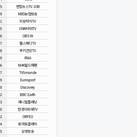
35
연합뉴스TV JOB
39
NBS농업방송
41
지방자치TV
45
ONN닥터TV
46
OBS W
47
헬스메디TV
48
쿠키건강TV
49
RNA
56
NHK월드재팬
57
TV5monde
59
Eurosport
60
Discovery
62
BBC Earth
63
애니멀플래닛
70
한경아르떼TV
72
ORFEO
74
토마토클래식
85
상생방송