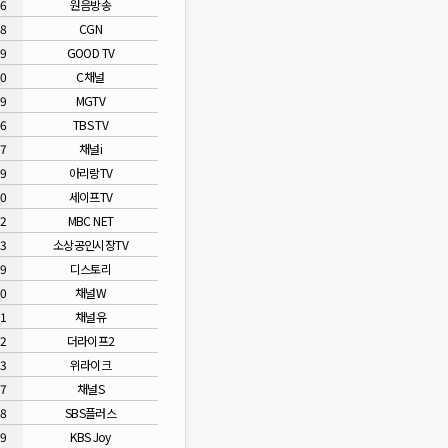
86
원음방송
88
CGN
89
GOOD TV
90
C채널
99
MGTV
06
TBS TV
07
채널i
09
아리랑TV
10
세이프TV
12
MBC NET
13
소상공인시장TV
89
디스토리
90
채널W
91
채널유
92
더라이프2
93
위라이크
97
채널S
98
SBS플러스
99
KBS Joy