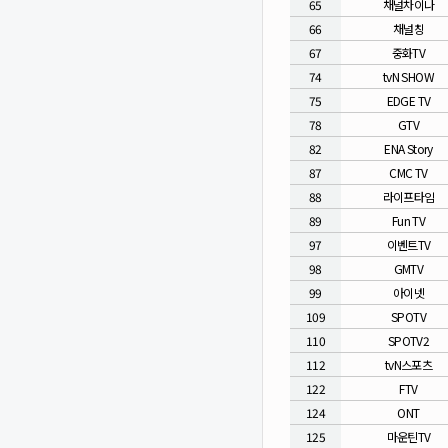
65
채널차이나
66
채널칭
67
중화TV
74
tvN SHOW
75
EDGE TV
78
GTV
82
ENA Story
87
CMC TV
88
라이프타임
89
Fun TV
97
이벤트TV
98
GMTV
99
아이넷
109
SPOTV
110
SPOTV2
112
tvN스포츠
122
FTV
124
ONT
125
마운틴TV