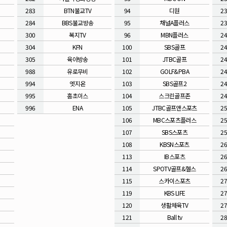
283
BTN불교TV
94
디원
2
284
BBS불교방송
95
채널A플러스
2
300
복지TV
96
MBN플러스
2
304
KFN
100
SBS골프
2
305
육아방송
101
JTBC골프
2
988
유로무비
102
GOLF&PBA
2
994
엣지온
103
SBS골프2
2
995
홈초이스
104
스크린골프존
2
996
ENA
105
JTBC골프앤스포츠
2
106
MBC스포츠플러스
2
107
SBS스포츠
2
108
KBSN스포츠
2
113
IB스포츠
2
114
SPOTV골프&헬스
2
115
스카이스포츠
2
119
KBS LIFE
2
120
생활체육TV
2
121
Ball tv
2