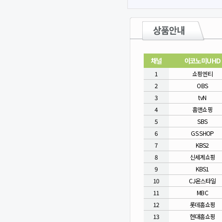
채널
이코노미UHD
1
쇼핑엔티
2
OBS
3
tvN
4
홈앤쇼핑
5
SBS
6
GS SHOP
7
KBS2
8
신세계쇼핑
9
KBS1
10
CJ온스타일
11
MBC
12
롯데홈쇼핑
13
현대홈쇼핑