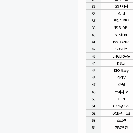
35
GS마이샵
36
M.net
37
드라마큐브
38
NS SHOP+
40
SBS funE
41
tvN DRAMA
42
SBS Biz
43
ENA DRAMA
44
K Star
45
KBS Story
46
CNTV
47
e채널
48
코미디TV
50
OCN
51
OCN무비즈
52
OCN무비즈2
53
스크린
62
채널액션