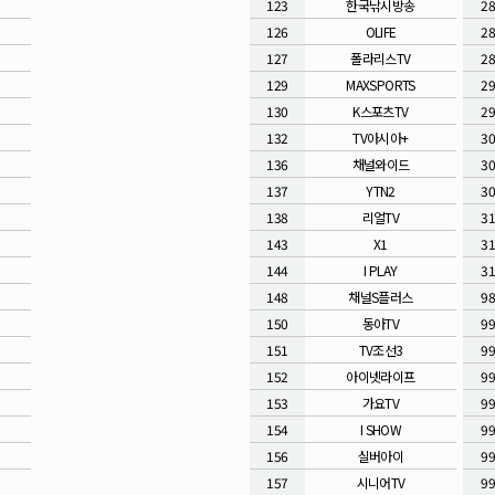
123
한국낚시방송
2
126
OLIFE
2
127
폴라리스TV
2
129
MAXSPORTS
2
130
K스포츠TV
2
132
TV아시아+
3
136
채널와이드
3
137
YTN2
3
138
리얼TV
3
143
X1
3
144
I PLAY
3
148
채널S플러스
9
150
동아TV
9
151
TV조선3
9
152
아이넷라이프
9
153
가요TV
9
154
I SHOW
9
156
실버아이
9
157
시니어TV
9