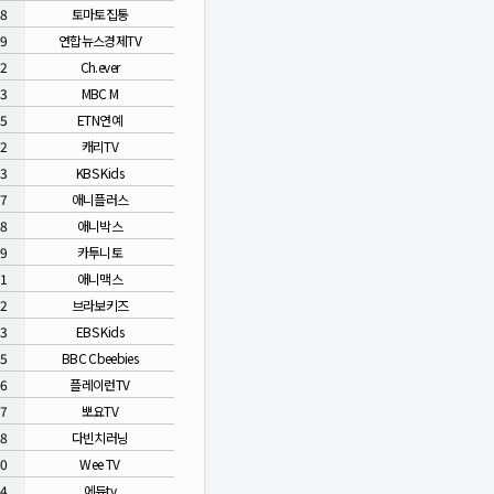
88
토마토집통
89
연합뉴스경제TV
92
Ch.ever
93
MBC M
95
ETN연예
02
캐리TV
03
KBS Kids
07
애니플러스
08
애니박스
09
카투니토
11
애니맥스
12
브라보키즈
23
EBS Kids
25
BBC Cbeebies
26
플레이런TV
27
뽀요TV
28
다빈치러닝
30
Wee TV
34
에듀tv