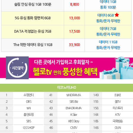
데이터 1GB
슬림 안심 유심 1GB 100분
8,800
통화 100분
데이터 6GB
5G 유심 통화 맘편히 6GB
13,000
통화/문자 무제한
데이터 7GB
DATA 걱정없는 유심 7GB
17,500
통화/문자 무제한
데이터 11GB
The 착한 데이터 유심 11GB
33,900
통화/문자 무제한
이코노미UHD
1
쇼핑엔티
41
tvN DRAMA
149
E LIKE
2
OBS
42
SBS Biz
155
붐TV
3
tvN
43
ENA DRAMA
158
히스토리
4
홈앤쇼핑
44
K Star
164
KTV
5
SBS
45
KBS Story
165
국회방송
6
GS SHOP
46
CNTV
166
OUN