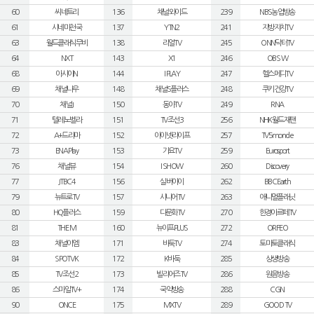
60
씨네트리
136
채널와이드
239
NBS농업방송
61
시네마천국
137
YTN2
241
지방자치TV
63
월드클래식무비
138
리얼TV
245
ONN닥터TV
64
NXT
143
X1
246
OBS W
68
아시아N
144
I PLAY
247
헬스메디TV
69
채널나우
148
채널S플러스
248
쿠키건강TV
70
채널J
150
동아TV
249
RNA
71
텔레노벨라
151
TV조선3
256
NHK월드재팬
72
A+드라마
152
아이넷라이프
257
TV5monde
73
ENA Play
153
가요TV
259
Eurosport
76
채널뷰
154
I SHOW
260
Discovery
77
JTBC4
156
실버아이
262
BBC Earth
79
뉴트로TV
157
시니어TV
263
애니멀플래닛
80
HQ플러스
159
다문화TV
270
한경아르떼TV
81
THE M
160
뉴이프PLUS
272
ORFEO
83
채널이엠
171
바둑TV
274
토마토클래식
84
SPOTV K
172
K바둑
285
상생방송
85
TV조선2
173
빌리어즈TV
286
원음방송
86
스마일TV+
174
국악방송
288
CGN
90
ONCE
175
MXTV
289
GOOD TV