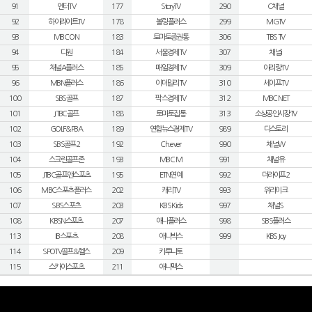
91
엔터TV
177
StoryTV
290
C채널
92
하이라이트TV
178
볼링플러스
299
MGTV
93
MBC ON
183
토마토증권통
306
TBS TV
94
디원
184
서울경제TV
307
채널i
95
채널A플러스
185
매일경제TV
309
아리랑TV
96
MBN플러스
186
이데일리TV
310
세이프TV
100
SBS골프
187
팍스경제TV
312
MBC NET
101
JTBC골프
188
토마토집통
313
소상공인시장TV
102
GOLF&PBA
189
연합뉴스경제TV
989
디스토리
103
SBS골프2
192
Ch.ever
990
채널W
104
스크린골프존
193
MBC M
991
채널유
105
JTBC골프앤스포츠
195
ETN연예
992
더라이프2
106
MBC스포츠플러스
202
캐리TV
993
위라이크
107
SBS스포츠
203
KBS Kids
997
채널S
108
KBSN스포츠
207
애니플러스
998
SBS플러스
113
IB스포츠
208
애니박스
999
KBS Joy
114
SPOTV골프&헬스
209
카투니토
115
스카이스포츠
211
애니맥스