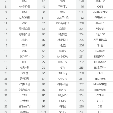
7
KBS2
47
e채널
170
브레인TV
8
신세계쇼핑
48
코미디TV
176
OGN
9
KBS1
50
OCN
181
머니투데이방송
10
CJ온스타일
51
OCN무비즈
182
한국경제TV
11
MBC
52
OCN무비즈2
200
투니버스
12
롯데홈쇼핑
53
스크린
201
재능방송
13
현대홈쇼핑
62
채널액션
204
어린이TV
14
채널A
65
채널차이나
205
카툰네트워크
15
EBS1
66
채널칭
206
애니원
16
MBN
67
중화TV
222
JEI잉글리쉬
17
SK스토아
74
tvN SHOW
231
EBS플러스1
18
JTBC
75
EDGE TV
232
EBS플러스2
19
NS홈쇼핑
78
GTV
233
EBS잉글리쉬
20
TV조선
82
ENA Story
250
CNN
21
공영쇼핑
87
CMC TV
251
BBC News
22
KT알파쇼핑
88
라이프타임
252
NHK프리미엄
23
연합뉴스TV
89
Fun TV
253
Bloomberg
24
YTN
97
이벤트TV
254
CCTV4
25
지역방송
98
GMTV
255
CGTN
26
롯데 one TV
99
아이넷
280
CBS
27
더라이프
109
SPOTV
281
CTS