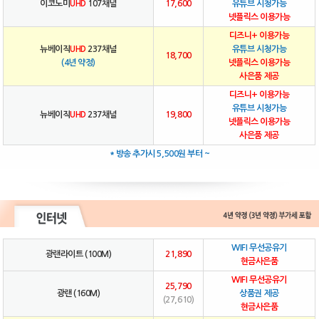
이코노미
UHD
107채널
17,600
유튜브 시청가능
넷플릭스 이용가능
디즈니+ 이용가능
뉴베이직
UHD
237채널
유튜브 시청가능
18,700
(4년 약정)
넷플릭스 이용가능
사은품 제공
디즈니+ 이용가능
유튜브 시청가능
뉴베이직
UHD
237채널
19,800
넷플릭스 이용가능
사은품 제공
* 방송 추가시 5,500원 부터 ~
WIFI 무선공유기
광랜라이트 (100M)
21,890
현금사은품
WIFI 무선공유기
25,790
광랜 (160M)
상품권 제공
(27,610)
현금사은품