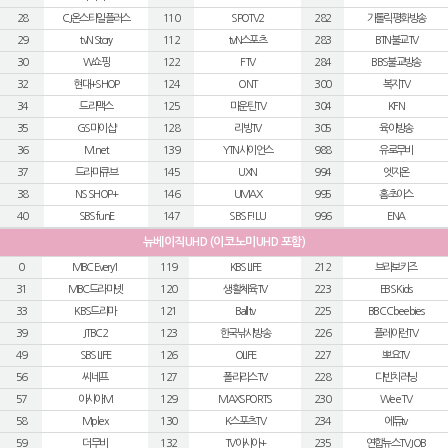
28
CJ온스타일플러스
110
SPOTV2
282
가톨릭평화방송
29
tvN Story
112
tvN스포츠
283
BTN불교TV
30
W쇼핑
122
FTV
284
BBS불교방송
32
현대+SHOP
124
ONT
300
복지TV
34
드라맥스
125
마운틴TV
304
KFN
35
GS마이샵
128
리빙TV
305
육아방송
36
M.net
139
YTN사이언스
988
유로무비
37
드라마큐브
145
UXN
994
엣지온
38
NS SHOP+
146
UMAX
995
홈초이스
40
SBS funE
147
SBS F!L U
996
ENA
뉴베이직UHD (이코노미UHD 포함)
0
MBC Every1
119
KBS LIFE
212
브라보키즈
31
MBC드라마넷
120
생활체육TV
223
EBS Kids
33
KBS드라마
121
Ball tv
225
BBC Cbeebies
39
JTBC2
123
한국낚시방송
226
플레이런TV
49
SBS LIFE
126
OLIFE
227
뽀요TV
56
씨네프
127
폴라리스TV
228
다빈치러닝
57
아시아M
129
MAXSPORTS
230
Wee TV
58
Mplex
130
K스포츠TV
234
에듀tv
59
더무비
132
TV아시아+
235
연합뉴스TV JOB