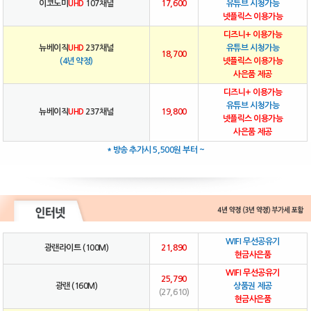
이코노미
UHD
107채널
17,600
유튜브 시청가능
넷플릭스 이용가능
디즈니+ 이용가능
뉴베이직
UHD
237채널
유튜브 시청가능
18,700
(4년 약정)
넷플릭스 이용가능
사은품 제공
디즈니+ 이용가능
유튜브 시청가능
뉴베이직
UHD
237채널
19,800
넷플릭스 이용가능
사은품 제공
* 방송 추가시 5,500원 부터 ~
WIFI 무선공유기
광랜라이트 (100M)
21,890
현금사은품
WIFI 무선공유기
25,790
광랜 (160M)
상품권 제공
(27,610)
현금사은품