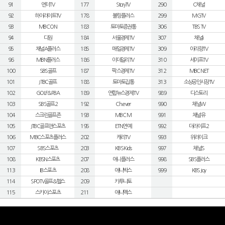
91
엔터TV
177
StoryTV
290
C채널
92
하이라이트TV
178
볼링플러스
299
MGTV
93
MBC ON
183
토마토증권통
306
TBS TV
94
디원
184
서울경제TV
307
채널i
95
채널A플러스
185
매일경제TV
309
아리랑TV
96
MBN플러스
186
이데일리TV
310
세이프TV
100
SBS골프
187
팍스경제TV
312
MBC NET
101
JTBC골프
188
토마토집통
313
소상공인시장TV
102
GOLF&PBA
189
연합뉴스경제TV
989
디스토리
103
SBS골프2
192
Ch.ever
990
채널W
104
스크린골프존
193
MBC M
991
채널유
105
JTBC골프앤스포츠
195
ETN연예
992
더라이프2
106
MBC스포츠플러스
202
캐리TV
993
위라이크
107
SBS스포츠
203
KBS Kids
997
채널S
108
KBSN스포츠
207
애니플러스
998
SBS플러스
113
IB스포츠
208
애니박스
999
KBS Joy
114
SPOTV골프&헬스
209
카투니토
115
스카이스포츠
211
애니맥스