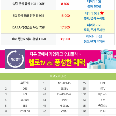
데이터 1GB
슬림 안심 유심 1GB 100분
8,800
통화 100분
데이터 6GB
5G 유심 통화 맘편히 6GB
13,000
통화/문자 무제한
데이터 7GB
DATA 걱정없는 유심 7GB
17,500
통화/문자 무제한
데이터 11GB
The 착한 데이터 유심 11GB
33,900
통화/문자 무제한
이코노미UHD
1
쇼핑엔티
41
tvN DRAMA
149
E LIKE
2
OBS
42
SBS Biz
155
붐TV
3
tvN
43
ENA DRAMA
158
히스토리
4
홈앤쇼핑
44
K Star
164
KTV
5
SBS
45
KBS Story
165
국회방송
6
GS SHOP
46
CNTV
166
OUN