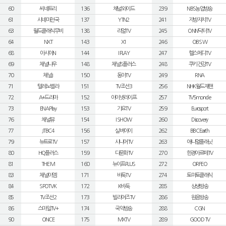
60
씨네트리
136
채널와이드
239
NBS농업방송
61
시네마천국
137
YTN2
241
지방자치TV
63
월드클래식무비
138
리얼TV
245
ONN닥터TV
64
NXT
143
X1
246
OBS W
68
아시아N
144
I PLAY
247
헬스메디TV
69
채널나우
148
채널S플러스
248
쿠키건강TV
70
채널J
150
동아TV
249
RNA
71
텔레노벨라
151
TV조선3
256
NHK월드재팬
72
A+드라마
152
아이넷라이프
257
TV5monde
73
ENA Play
153
가요TV
259
Eurosport
76
채널뷰
154
I SHOW
260
Discovery
77
JTBC4
156
실버아이
262
BBC Earth
79
뉴트로TV
157
시니어TV
263
애니멀플래닛
80
HQ플러스
159
다문화TV
270
한경아르떼TV
81
THE M
160
뉴이프PLUS
272
ORFEO
83
채널이엠
171
바둑TV
274
토마토클래식
84
SPOTV K
172
K바둑
285
상생방송
85
TV조선2
173
빌리어즈TV
286
원음방송
86
스마일TV+
174
국악방송
288
CGN
90
ONCE
175
MXTV
289
GOOD TV