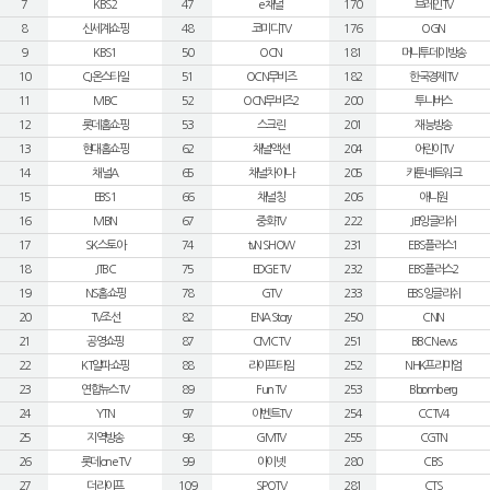
7
KBS2
47
e채널
170
브레인TV
8
신세계쇼핑
48
코미디TV
176
OGN
9
KBS1
50
OCN
181
머니투데이방송
10
CJ온스타일
51
OCN무비즈
182
한국경제TV
11
MBC
52
OCN무비즈2
200
투니버스
12
롯데홈쇼핑
53
스크린
201
재능방송
13
현대홈쇼핑
62
채널액션
204
어린이TV
14
채널A
65
채널차이나
205
카툰네트워크
15
EBS1
66
채널칭
206
애니원
16
MBN
67
중화TV
222
JEI잉글리쉬
17
SK스토아
74
tvN SHOW
231
EBS플러스1
18
JTBC
75
EDGE TV
232
EBS플러스2
19
NS홈쇼핑
78
GTV
233
EBS잉글리쉬
20
TV조선
82
ENA Story
250
CNN
21
공영쇼핑
87
CMC TV
251
BBC News
22
KT알파쇼핑
88
라이프타임
252
NHK프리미엄
23
연합뉴스TV
89
Fun TV
253
Bloomberg
24
YTN
97
이벤트TV
254
CCTV4
25
지역방송
98
GMTV
255
CGTN
26
롯데 one TV
99
아이넷
280
CBS
27
더라이프
109
SPOTV
281
CTS