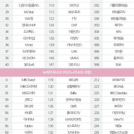
28
CJ온스타일플러스
110
SPOTV2
282
가톨릭평화방송
29
tvN Story
112
tvN스포츠
283
BTN불교TV
30
W쇼핑
122
FTV
284
BBS불교방송
32
현대+SHOP
124
ONT
300
복지TV
34
드라맥스
125
마운틴TV
304
KFN
35
GS마이샵
128
리빙TV
305
육아방송
36
M.net
139
YTN사이언스
988
유로무비
37
드라마큐브
145
UXN
994
엣지온
38
NS SHOP+
146
UMAX
995
홈초이스
40
SBS funE
147
SBS F!L U
996
ENA
뉴베이직UHD (이코노미UHD 포함)
0
MBC Every1
119
KBS LIFE
212
브라보키즈
31
MBC드라마넷
120
생활체육TV
223
EBS Kids
33
KBS드라마
121
Ball tv
225
BBC Cbeebies
39
JTBC2
123
한국낚시방송
226
플레이런TV
49
SBS LIFE
126
OLIFE
227
뽀요TV
56
씨네프
127
폴라리스TV
228
다빈치러닝
57
아시아M
129
MAXSPORTS
230
Wee TV
58
Mplex
130
K스포츠TV
234
에듀tv
59
더무비
132
TV아시아+
235
연합뉴스TV JOB