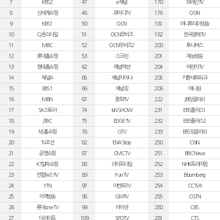
7
KBS2
47
e채널
170
브레인TV
8
신세계쇼핑
48
코미디TV
176
OGN
9
KBS1
50
OCN
181
머니투데이방송
10
CJ온스타일
51
OCN무비즈
182
한국경제TV
11
MBC
52
OCN무비즈2
200
투니버스
12
롯데홈쇼핑
53
스크린
201
재능방송
13
현대홈쇼핑
62
채널액션
204
어린이TV
14
채널A
65
채널차이나
205
카툰네트워크
15
EBS1
66
채널칭
206
애니원
16
MBN
67
중화TV
222
JEI잉글리쉬
17
SK스토아
74
tvN SHOW
231
EBS플러스1
18
JTBC
75
EDGE TV
232
EBS플러스2
19
NS홈쇼핑
78
GTV
233
EBS잉글리쉬
20
TV조선
82
ENA Story
250
CNN
21
공영쇼핑
87
CMC TV
251
BBC News
22
KT알파쇼핑
88
라이프타임
252
NHK프리미엄
23
연합뉴스TV
89
Fun TV
253
Bloomberg
24
YTN
97
이벤트TV
254
CCTV4
25
지역방송
98
GMTV
255
CGTN
26
롯데 one TV
99
아이넷
280
CBS
27
더라이프
109
SPOTV
281
CTS