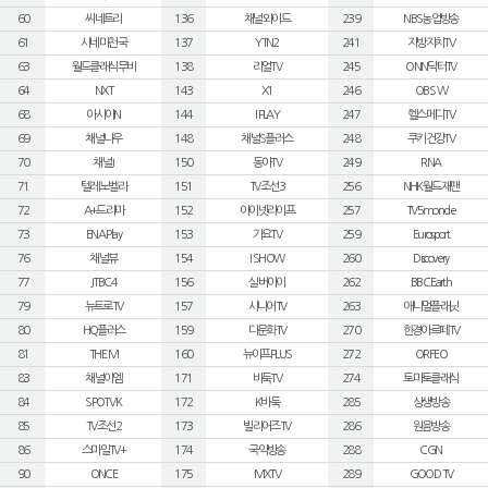
60
씨네트리
136
채널와이드
239
NBS농업방송
61
시네마천국
137
YTN2
241
지방자치TV
63
월드클래식무비
138
리얼TV
245
ONN닥터TV
64
NXT
143
X1
246
OBS W
68
아시아N
144
I PLAY
247
헬스메디TV
69
채널나우
148
채널S플러스
248
쿠키건강TV
70
채널J
150
동아TV
249
RNA
71
텔레노벨라
151
TV조선3
256
NHK월드재팬
72
A+드라마
152
아이넷라이프
257
TV5monde
73
ENA Play
153
가요TV
259
Eurosport
76
채널뷰
154
I SHOW
260
Discovery
77
JTBC4
156
실버아이
262
BBC Earth
79
뉴트로TV
157
시니어TV
263
애니멀플래닛
80
HQ플러스
159
다문화TV
270
한경아르떼TV
81
THE M
160
뉴이프PLUS
272
ORFEO
83
채널이엠
171
바둑TV
274
토마토클래식
84
SPOTV K
172
K바둑
285
상생방송
85
TV조선2
173
빌리어즈TV
286
원음방송
86
스마일TV+
174
국악방송
288
CGN
90
ONCE
175
MXTV
289
GOOD TV