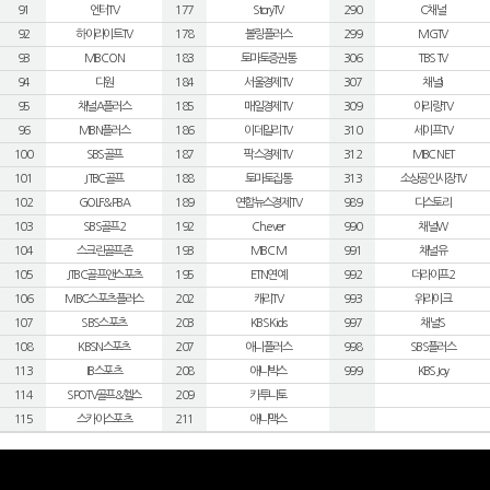
91
엔터TV
177
StoryTV
290
C채널
92
하이라이트TV
178
볼링플러스
299
MGTV
93
MBC ON
183
토마토증권통
306
TBS TV
94
디원
184
서울경제TV
307
채널i
95
채널A플러스
185
매일경제TV
309
아리랑TV
96
MBN플러스
186
이데일리TV
310
세이프TV
100
SBS골프
187
팍스경제TV
312
MBC NET
101
JTBC골프
188
토마토집통
313
소상공인시장TV
102
GOLF&PBA
189
연합뉴스경제TV
989
디스토리
103
SBS골프2
192
Ch.ever
990
채널W
104
스크린골프존
193
MBC M
991
채널유
105
JTBC골프앤스포츠
195
ETN연예
992
더라이프2
106
MBC스포츠플러스
202
캐리TV
993
위라이크
107
SBS스포츠
203
KBS Kids
997
채널S
108
KBSN스포츠
207
애니플러스
998
SBS플러스
113
IB스포츠
208
애니박스
999
KBS Joy
114
SPOTV골프&헬스
209
카투니토
115
스카이스포츠
211
애니맥스