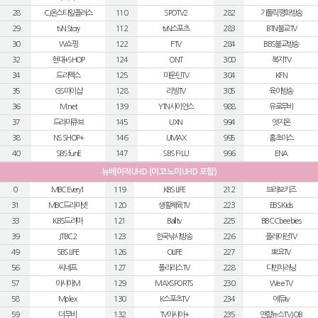
28
CJ온스타일플러스
110
SPOTV2
282
가톨릭평화방송
29
tvN Story
112
tvN스포츠
283
BTN불교TV
30
W쇼핑
122
FTV
284
BBS불교방송
32
현대+SHOP
124
ONT
300
복지TV
34
드라맥스
125
마운틴TV
304
KFN
35
GS마이샵
128
리빙TV
305
육아방송
36
M.net
139
YTN사이언스
988
유로무비
37
드라마큐브
145
UXN
994
엣지온
38
NS SHOP+
146
UMAX
995
홈초이스
40
SBS funE
147
SBS F!L U
996
ENA
뉴베이직UHD (이코노미UHD 포함)
0
MBC Every1
119
KBS LIFE
212
브라보키즈
31
MBC드라마넷
120
생활체육TV
223
EBS Kids
33
KBS드라마
121
Ball tv
225
BBC Cbeebies
39
JTBC2
123
한국낚시방송
226
플레이런TV
49
SBS LIFE
126
OLIFE
227
뽀요TV
56
씨네프
127
폴라리스TV
228
다빈치러닝
57
아시아M
129
MAXSPORTS
230
Wee TV
58
Mplex
130
K스포츠TV
234
에듀tv
59
더무비
132
TV아시아+
235
연합뉴스TV JOB