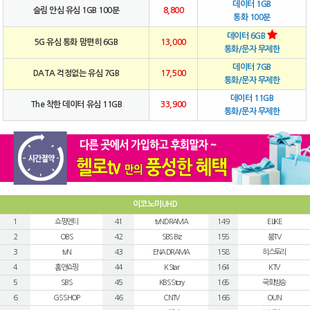
데이터 1GB
슬림 안심 유심 1GB 100분
8,800
통화 100분
데이터 6GB
5G 유심 통화 맘편히 6GB
13,000
통화/문자 무제한
데이터 7GB
DATA 걱정없는 유심 7GB
17,500
통화/문자 무제한
데이터 11GB
The 착한 데이터 유심 11GB
33,900
통화/문자 무제한
이코노미UHD
1
쇼핑엔티
41
tvN DRAMA
149
E LIKE
2
OBS
42
SBS Biz
155
붐TV
3
tvN
43
ENA DRAMA
158
히스토리
4
홈앤쇼핑
44
K Star
164
KTV
5
SBS
45
KBS Story
165
국회방송
6
GS SHOP
46
CNTV
166
OUN