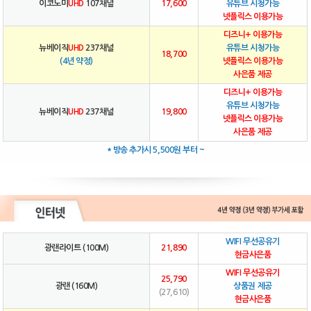
이코노미
UHD
107채널
17,600
유튜브 시청가능
넷플릭스 이용가능
디즈니+ 이용가능
뉴베이직
UHD
237채널
유튜브 시청가능
18,700
(4년 약정)
넷플릭스 이용가능
사은품 제공
디즈니+ 이용가능
유튜브 시청가능
뉴베이직
UHD
237채널
19,800
넷플릭스 이용가능
사은품 제공
* 방송 추가시 5,500원 부터 ~
WIFI 무선공유기
광랜라이트 (100M)
21,890
현금사은품
WIFI 무선공유기
25,790
광랜 (160M)
상품권 제공
(27,610)
현금사은품