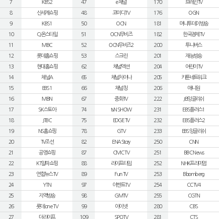
7
KBS2
47
e채널
170
브레인TV
8
신세계쇼핑
48
코미디TV
176
OGN
9
KBS1
50
OCN
181
머니투데이방송
10
CJ온스타일
51
OCN무비즈
182
한국경제TV
11
MBC
52
OCN무비즈2
200
투니버스
12
롯데홈쇼핑
53
스크린
201
재능방송
13
현대홈쇼핑
62
채널액션
204
어린이TV
14
채널A
65
채널차이나
205
카툰네트워크
15
EBS1
66
채널칭
206
애니원
16
MBN
67
중화TV
222
JEI잉글리쉬
17
SK스토아
74
tvN SHOW
231
EBS플러스1
18
JTBC
75
EDGE TV
232
EBS플러스2
19
NS홈쇼핑
78
GTV
233
EBS잉글리쉬
20
TV조선
82
ENA Story
250
CNN
21
공영쇼핑
87
CMC TV
251
BBC News
22
KT알파쇼핑
88
라이프타임
252
NHK프리미엄
23
연합뉴스TV
89
Fun TV
253
Bloomberg
24
YTN
97
이벤트TV
254
CCTV4
25
지역방송
98
GMTV
255
CGTN
26
롯데 one TV
99
아이넷
280
CBS
27
더라이프
109
SPOTV
281
CTS