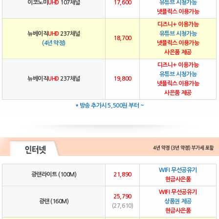
이코노미
UHD
107채널
17,600
유튜브 시청가능
넷플릭스 이용가능
디즈니+ 이용가능
뉴베이직
UHD
237채널
유튜브 시청가능
18,700
(4년 약정)
넷플릭스 이용가능
사은품 제공
디즈니+ 이용가능
유튜브 시청가능
뉴베이직
UHD
237채널
19,800
넷플릭스 이용가능
사은품 제공
* 방송 추가시 5,500원 부터 ~
WIFI 무선공유기
광랜라이트 (100M)
21,890
현금사은품
WIFI 무선공유기
25,790
광랜 (160M)
상품권 제공
(27,610)
현금사은품