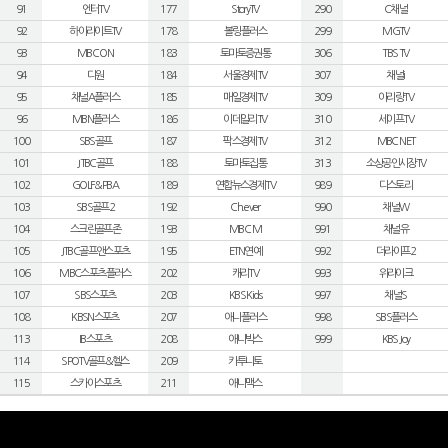
91
엔터TV
177
StoryTV
290
C채널
92
하이라이트TV
178
볼링플러스
299
MGTV
93
MBC ON
183
토마토증권통
306
TBS TV
94
디원
184
서울경제TV
307
채널i
95
채널A플러스
185
매일경제TV
309
아리랑TV
96
MBN플러스
186
이데일리TV
310
세이프TV
100
SBS골프
187
팍스경제TV
312
MBC NET
101
JTBC골프
188
토마토집통
313
소상공인시장TV
102
GOLF&PBA
189
연합뉴스경제TV
989
디스토리
103
SBS골프2
192
Ch.ever
990
채널W
104
스크린골프존
193
MBC M
991
채널유
105
JTBC골프앤스포츠
195
ETN연예
992
더라이프2
106
MBC스포츠플러스
202
캐리TV
993
위라이크
107
SBS스포츠
203
KBS Kids
997
채널S
108
KBSN스포츠
207
애니플러스
998
SBS플러스
113
IB스포츠
208
애니박스
999
KBS Joy
114
SPOTV골프&헬스
209
카투니토
115
스카이스포츠
211
애니맥스