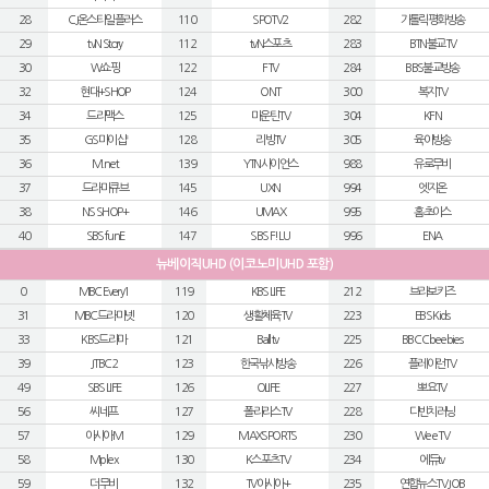
28
CJ온스타일플러스
110
SPOTV2
282
가톨릭평화방송
29
tvN Story
112
tvN스포츠
283
BTN불교TV
30
W쇼핑
122
FTV
284
BBS불교방송
32
현대+SHOP
124
ONT
300
복지TV
34
드라맥스
125
마운틴TV
304
KFN
35
GS마이샵
128
리빙TV
305
육아방송
36
M.net
139
YTN사이언스
988
유로무비
37
드라마큐브
145
UXN
994
엣지온
38
NS SHOP+
146
UMAX
995
홈초이스
40
SBS funE
147
SBS F!L U
996
ENA
뉴베이직UHD (이코노미UHD 포함)
0
MBC Every1
119
KBS LIFE
212
브라보키즈
31
MBC드라마넷
120
생활체육TV
223
EBS Kids
33
KBS드라마
121
Ball tv
225
BBC Cbeebies
39
JTBC2
123
한국낚시방송
226
플레이런TV
49
SBS LIFE
126
OLIFE
227
뽀요TV
56
씨네프
127
폴라리스TV
228
다빈치러닝
57
아시아M
129
MAXSPORTS
230
Wee TV
58
Mplex
130
K스포츠TV
234
에듀tv
59
더무비
132
TV아시아+
235
연합뉴스TV JOB