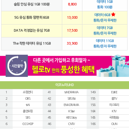
데이터 1GB
슬림 안심 유심 1GB 100분
8,800
통화 100분
데이터 6GB
5G 유심 통화 맘편히 6GB
13,000
통화/문자 무제한
데이터 7GB
DATA 걱정없는 유심 7GB
17,500
통화/문자 무제한
데이터 11GB
The 착한 데이터 유심 11GB
33,900
통화/문자 무제한
이코노미UHD
1
쇼핑엔티
41
tvN DRAMA
149
E LIKE
2
OBS
42
SBS Biz
155
붐TV
3
tvN
43
ENA DRAMA
158
히스토리
4
홈앤쇼핑
44
K Star
164
KTV
5
SBS
45
KBS Story
165
국회방송
6
GS SHOP
46
CNTV
166
OUN