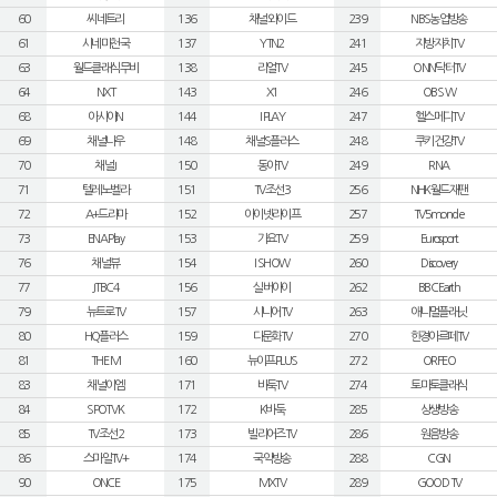
60
씨네트리
136
채널와이드
239
NBS농업방송
61
시네마천국
137
YTN2
241
지방자치TV
63
월드클래식무비
138
리얼TV
245
ONN닥터TV
64
NXT
143
X1
246
OBS W
68
아시아N
144
I PLAY
247
헬스메디TV
69
채널나우
148
채널S플러스
248
쿠키건강TV
70
채널J
150
동아TV
249
RNA
71
텔레노벨라
151
TV조선3
256
NHK월드재팬
72
A+드라마
152
아이넷라이프
257
TV5monde
73
ENA Play
153
가요TV
259
Eurosport
76
채널뷰
154
I SHOW
260
Discovery
77
JTBC4
156
실버아이
262
BBC Earth
79
뉴트로TV
157
시니어TV
263
애니멀플래닛
80
HQ플러스
159
다문화TV
270
한경아르떼TV
81
THE M
160
뉴이프PLUS
272
ORFEO
83
채널이엠
171
바둑TV
274
토마토클래식
84
SPOTV K
172
K바둑
285
상생방송
85
TV조선2
173
빌리어즈TV
286
원음방송
86
스마일TV+
174
국악방송
288
CGN
90
ONCE
175
MXTV
289
GOOD TV